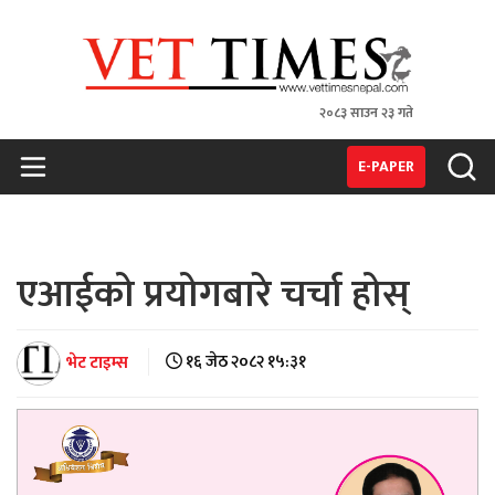
२०८३ साउन २३ गते
VET TIMES
Nepal's 1st Vet Magzine
E-PAPER
एआईको प्रयोगबारे चर्चा होस्‌
भेट टाइम्स
१६ जेठ २०८२ १५:३१