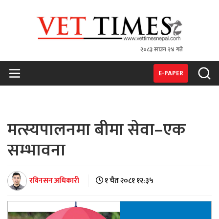
२०८३ साउन २४ गते
VET TIMES
Nepal's 1st Vet Magzine
E-PAPER
मत्स्यपालनमा बीमा सेवा–एक
सम्भावना
रविनसन अधिकारी
१ चैत २०८१ १२:३५