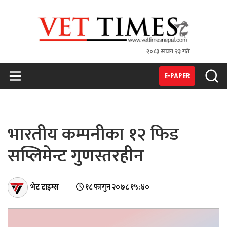
२०८३ साउन २३ गते
VET TIMES
Nepal's 1st Vet Magzine
E-PAPER
भारतीय कम्पनीका १२ फिड
सप्लिमेन्ट गुणस्तरहीन
भेट टाइम्स
१८ फागुन २०७८ १५:४०