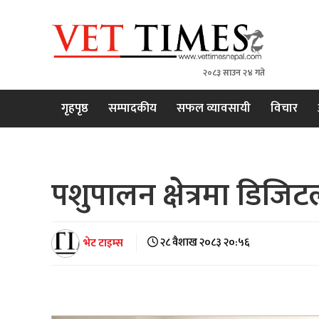
२०८३ साउन २४ गते
VET TIMES
Nepal's 1st Vet Magzine
गृहपृष्ठ
सम्पादकीय
सफल व्यावसायी
विचार
पशुपालन क्षेत्रमा डिज
भेट टाइम्स
२८ वैशाख २०८३ २०:५६