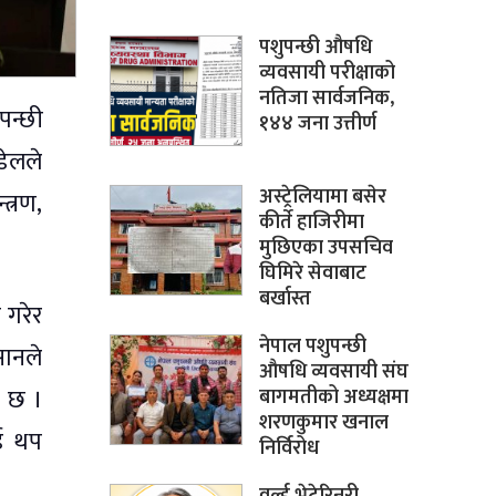
पशुपन्छी औषधि
व्यवसायी परीक्षाको
नतिजा सार्वजनिक,
पन्छी
१४४ जना उत्तीर्ण
डेलले
अस्ट्रेलियामा बसेर
त्रण,
कीर्ते हाजिरीमा
मुछिएका उपसचिव
घिमिरे सेवाबाट
बर्खास्त
 गरेर
नेपाल पशुपन्छी
सानले
औषधि व्यवसायी संघ
ो छ ।
बागमतीको अध्यक्षमा
शरणकुमार खनाल
ाई थप
निर्विरोध
वर्ल्ड भेटेरिनरी