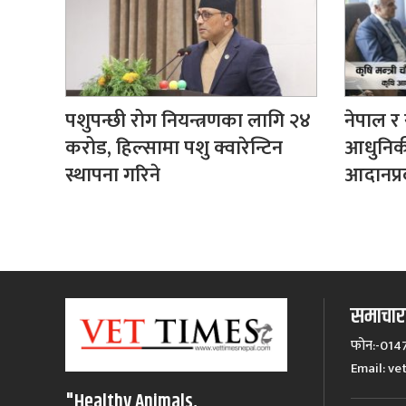
पशुपन्छी रोग नियन्त्रणका लागि २४
नेपाल र 
करोड, हिल्सामा पशु क्वारेन्टिन
आधुनिकी
स्थापना गरिने
आदानप्रद
समाचारक
फोन:-014
Email:
ve
"Healthy Animals,