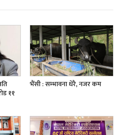
षति
भैंसी : सम्भावना धेरै, नजर कम
रोड ११