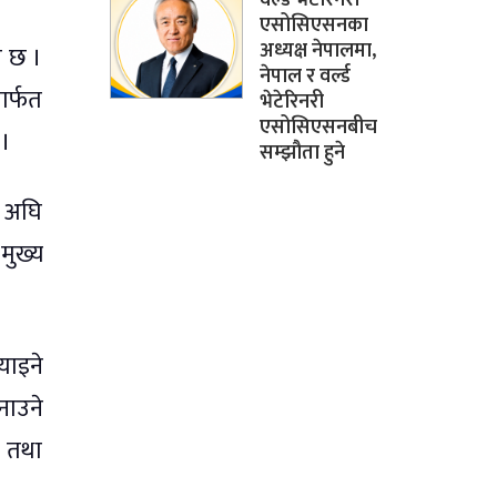
एसोसिएसनका
अध्यक्ष नेपालमा,
ो छ ।
नेपाल र वर्ल्ड
मार्फत
भेटेरिनरी
एसोसिएसनबीच
 ।
सम्झौता हुने
े अघि
मुख्य
याइने
नाउने
ी तथा