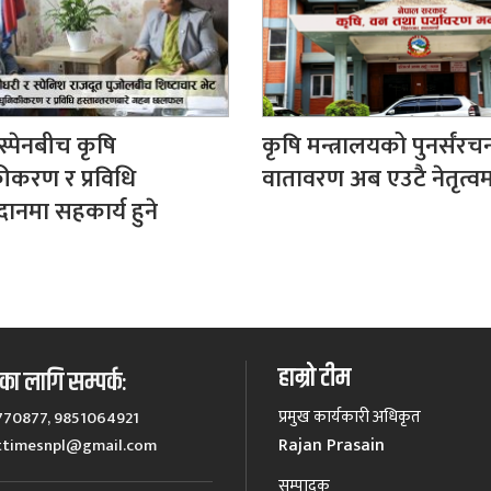
स्पेनबीच कृषि
कृषि मन्त्रालयको पुनर्संरच
करण र प्रविधि
वातावरण अब एउटै नेतृत्व
ानमा सहकार्य हुने
हाम्रो टीम
ा लागि सम्पर्कः
प्रमुख कार्यकारी अधिकृत
770877, 9851064921
Rajan Prasain
ttimesnpl@gmail.com
सम्पादक