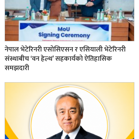
नेपाल भेटेरिनरी एसोसिएसन र एसियाली भेटेरिनरी
संस्थाबीच ‘वन हेल्थ’ सहकार्यको ऐतिहासिक
समझदारी