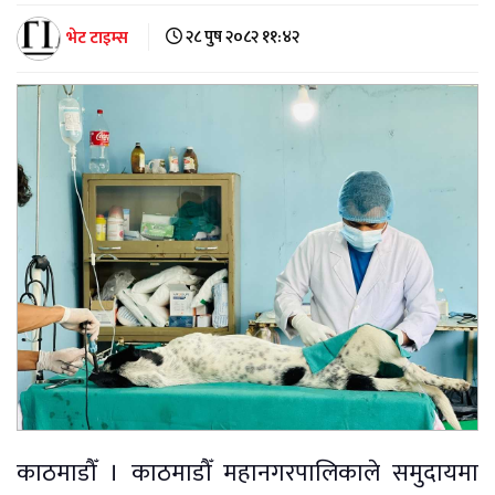
भेट टाइम्स
२८ पुष २०८२ ११:४२
काठमाडौँ । काठमाडौँ महानगरपालिकाले समुदायमा