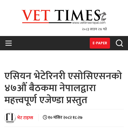
२०८३ साउन २४ गते
VET TIMES
Nepal's 1st Vet Magzine
E-PAPER
एसियन भेटेरिनरी एसोसिएसनको
४७औं बैठकमा नेपालद्वारा
महत्त्वपूर्ण एजेण्डा प्रस्तुत
भेट टाइम्स
१० मंसिर २०८२ १८:२७