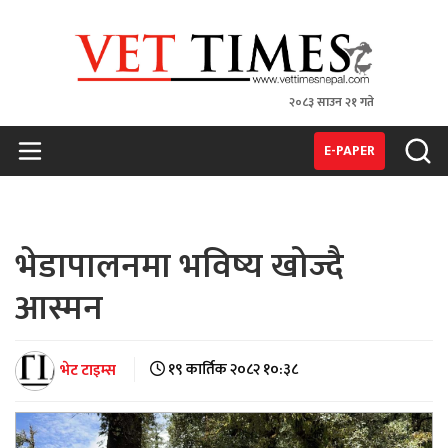
२०८३ साउन २१ गते
VET TIMES
Nepal's 1st Vet Magzine
E-PAPER
भेडापालनमा भविष्य खोज्दै
आस्मन
भेट टाइम्स
१९ कार्तिक २०८२ १०:३८