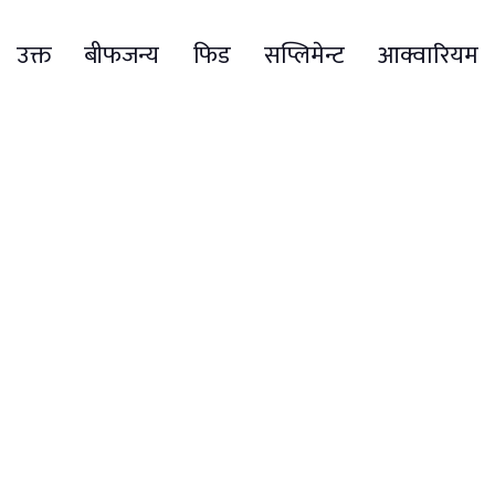
उक्त बीफजन्य फिड सप्लिमेन्ट आक्वारियम
इन्टरप्राइजेज, लाजिमपाट काठमाडौंले आयात गरि विक्री
वितरण गरिरहेको छ।
खाद्य प्रविधि तथा गुण नियन्त्रण विभागले पछिल्ला
दिनमा देशभर आकस्मिक अनुगमनलाई तीव्रता दिएको
छ। विशेषगरी चाडपर्वको समयमा खाद्य वस्तुमा हुन
सक्ने मिसावट र अवैध बिक्री रोक्न विभागले आक्रामक
कदम चाल्दै आएको छ।
विभागले स्थानीय प्रशासन र सरोकारवाला
निकायहरूसँग समन्वय गरी बजार निरीक्षण, चेतावनी,