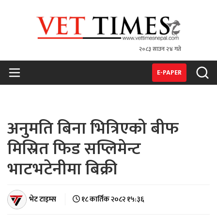
२०८३ साउन २४ गते
VET TIMES
Nepal's 1st Vet Magzine
E-PAPER
अनुमति बिना भित्रिएको बीफ
मिस्रित फिड सप्लिमेन्ट
भाटभटेनीमा बिक्री
भेट टाइम्स
१८ कार्तिक २०८२ १५:३६