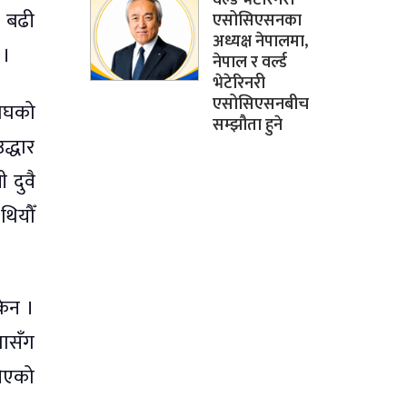
ा बढी
एसोसिएसनका
अध्यक्ष नेपालमा,
 ।
नेपाल र वर्ल्ड
भेटेरिनरी
एसोसिएसनबीच
बाघको
सम्झौता हुने
द्धार
 दुवै
थियौँ
केन ।
मासँग
ँचिएको