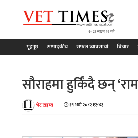
२०८३ साउन २२ गते
VET TIMES
Nepal's 1st Vet Magzine
गृहपृष्ठ
सम्पादकीय
सफल व्यावसायी
विचार
सौराहमा हुर्किंदै छन् ‘राम
भेट टाइम्स
१९ भदौ २०८२ १२:४३