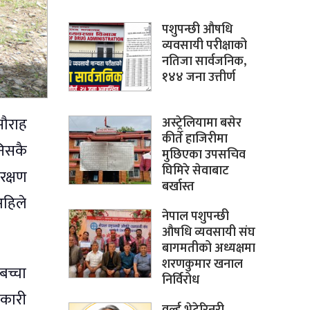
पशुपन्छी औषधि
व्यवसायी परीक्षाको
नतिजा सार्वजनिक,
१४४ जना उत्तीर्ण
सौराह
अस्ट्रेलियामा बसेर
कीर्ते हाजिरीमा
निसकै
मुछिएका उपसचिव
घिमिरे सेवाबाट
रक्षण
बर्खास्त
अहिले
नेपाल पशुपन्छी
औषधि व्यवसायी संघ
बागमतीको अध्यक्षमा
शरणकुमार खनाल
 बच्चा
निर्विरोध
णकारी
वर्ल्ड भेटेरिनरी