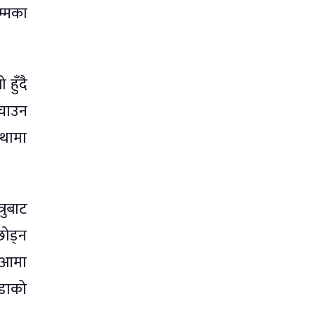
म्मका
हुँदै
पचाउन
्थामा
रुबाट
छोड्न
। आमा
ँडाको