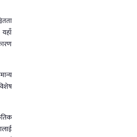
चितता
 यहाँ
 कारण
मान्य
विशेष
कृतिक
लालाई