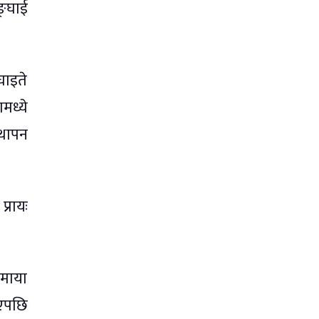
ङ्घाई
घाइते
मध्ये
्थापन
्रायः
 माया
भएपछि