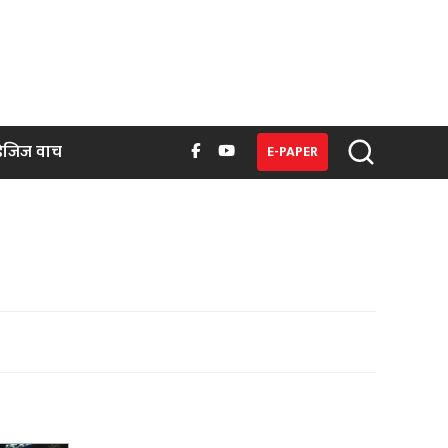
िजिज वाच
E-PAPER