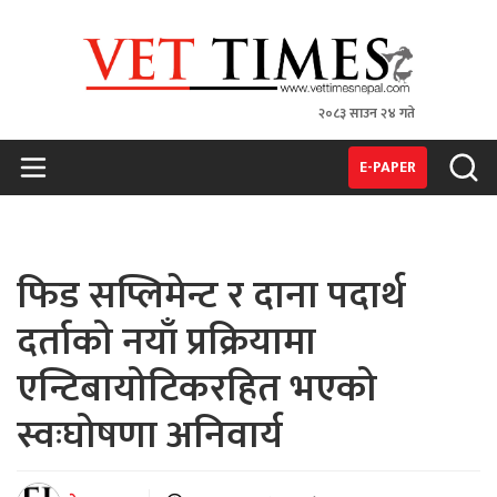
२०८३ साउन २४ गते
VET TIMES
Nepal's 1st Vet Magzine
E-PAPER
फिड सप्लिमेन्ट र दाना पदार्थ
दर्ताको नयाँ प्रक्रियामा
एन्टिबायोटिकरहित भएको
स्वःघोषणा अनिवार्य