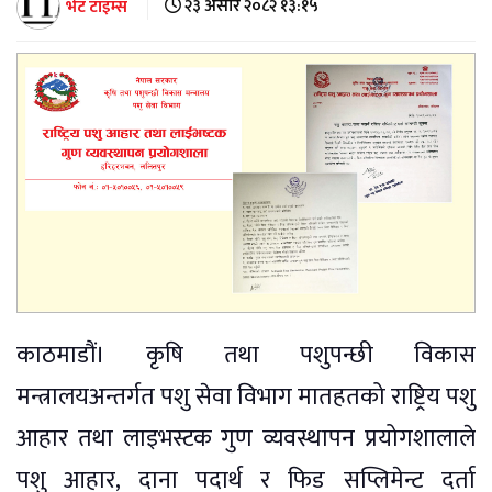
भेट टाइम्स
२३ असार २०८२ १३:१५
काठमाडौं। कृषि तथा पशुपन्छी विकास
मन्त्रालयअन्तर्गत पशु सेवा विभाग मातहतको राष्ट्रिय पशु
आहार तथा लाइभस्टक गुण व्यवस्थापन प्रयोगशालाले
पशु आहार, दाना पदार्थ र फिड सप्लिमेन्ट दर्ता