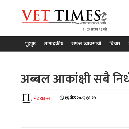
२०८३ साउन २३ गते
VET TIMES
Nepal's 1st Vet Magzine
गृहपृष्ठ
सम्पादकीय
सफल व्यावसायी
विचार
अब्बल आकांक्षी सबै निर्
भेट टाइम्स
१६ जेठ २०८२ १६:१५