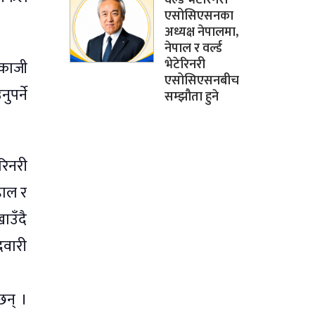
एसोसिएसनका
अध्यक्ष नेपालमा,
नेपाल र वर्ल्ड
भेटेरिनरी
लकाजी
एसोसिएसनबीच
ुपर्ने
सम्झौता हुने
रिनरी
हाल र
ाउँदै
दवारी
छन् ।