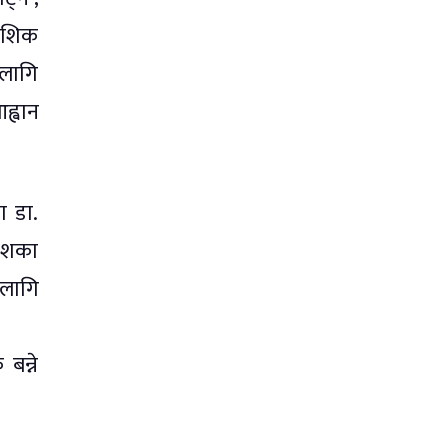
ादेशिक
 लागि
ह्वान
ा डा.
देशका
 लागि
बन्ने