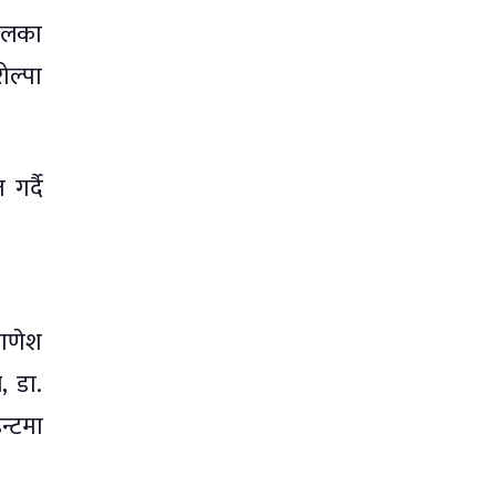
हालका
ोल्पा
गर्दै
 गणेश
, डा.
न्टमा