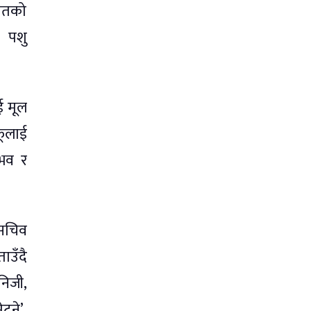
ायतको
 पशु
ई मूल
फूलाई
ुभव र
 सचिव
उँदै
निजी,
्ने’,