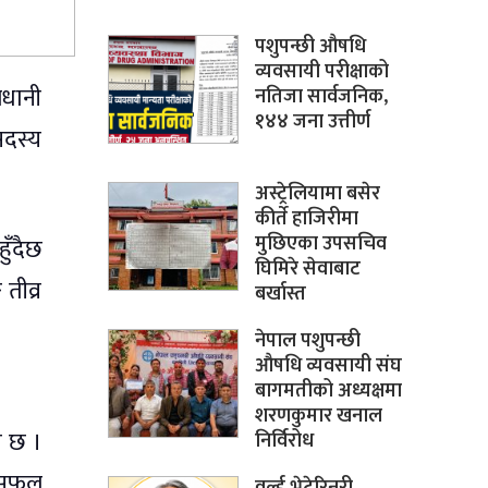
पशुपन्छी औषधि
व्यवसायी परीक्षाको
जधानी
नतिजा सार्वजनिक,
१४४ जना उत्तीर्ण
सदस्य
अस्ट्रेलियामा बसेर
कीर्ते हाजिरीमा
मुछिएका उपसचिव
ुँदैछ
घिमिरे सेवाबाट
तीव्र
बर्खास्त
नेपाल पशुपन्छी
औषधि व्यवसायी संघ
बागमतीको अध्यक्षमा
शरणकुमार खनाल
ो छ ।
निर्विरोध
स सफल
वर्ल्ड भेटेरिनरी