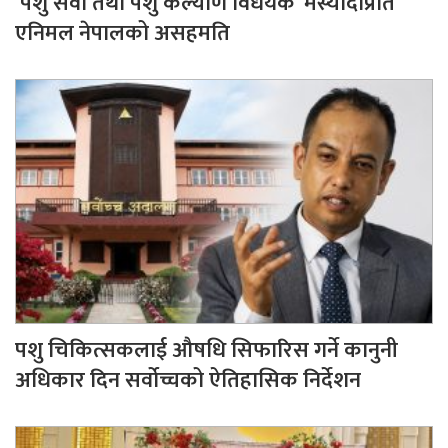
‘पशु सेवा तथा पशु कल्याण विधेयक’ मस्यौदाप्रति
एनिमल नेपालको असहमति
पशु चिकित्सकलाई औषधि सिफारिस गर्ने कानुनी
अधिकार दिन सर्वोच्चको ऐतिहासिक निर्देशन