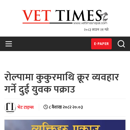
२०८३ साउन २१ गते
VET TIMES
Nepal's 1st Vet Magzine
E-PAPER
रोल्पामा कुकुरमाथि क्रूर व्यवहार
गर्ने दुई युवक पक्राउ
भेट टाइम्स
८ वैशाख २०८२ २०:०३