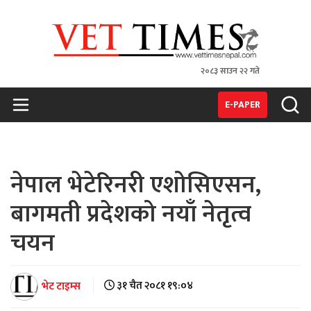
२०८३ साउन २२ गते
VET TIMES
Nepal's 1st Vet Magzine
E-PAPER
नेपाल भेटेरिनरी एशोसिएसन,
बागमती प्रदेशको नयाँ नेतृत्व
चयन
भेट टाइम्स
३१ चैत २०८१ १९:०४