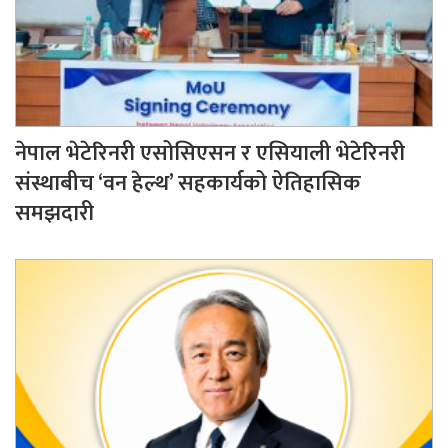
नेपाल भेटेरिनरी एसोसिएसन र एसियाली भेटेरिनरी
संस्थाबीच ‘वन हेल्थ’ सहकार्यको ऐतिहासिक
समझदारी