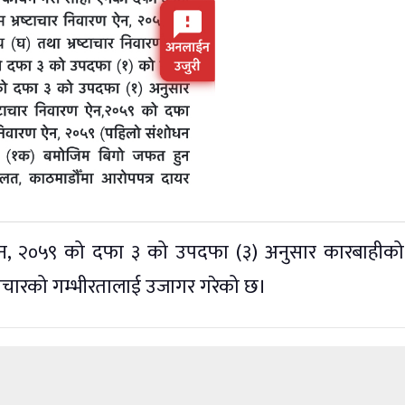
रण ऐन, २०५९ को दफा ३ को उपदफा (३) अनुसार कारबाहीक
्टाचारको गम्भीरतालाई उजागर गरेको छ।