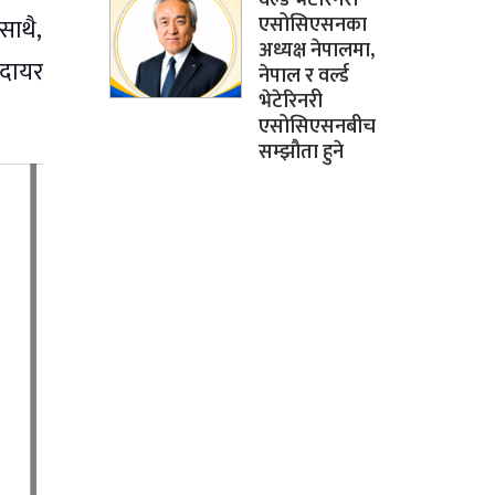
एसोसिएसनका
साथै,
अध्यक्ष नेपालमा,
 दायर
नेपाल र वर्ल्ड
भेटेरिनरी
एसोसिएसनबीच
सम्झौता हुने