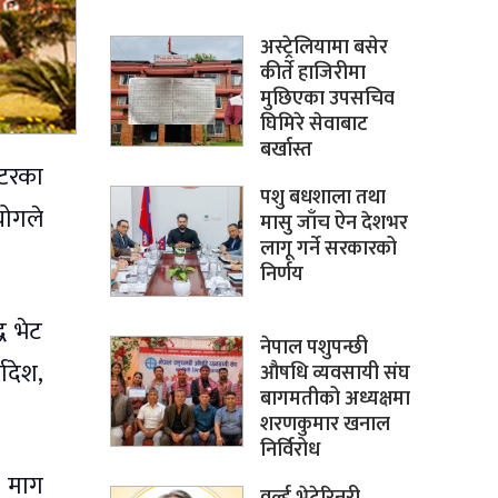
अस्ट्रेलियामा बसेर
कीर्ते हाजिरीमा
मुछिएका उपसचिव
घिमिरे सेवाबाट
बर्खास्त
्टरका
पशु बधशाला तथा
योगले
मासु जाँच ऐन देशभर
लागू गर्ने सरकारको
निर्णय
ध भेट
नेपाल पशुपन्छी
ादेश,
औषधि व्यवसायी संघ
बागमतीको अध्यक्षमा
शरणकुमार खनाल
निर्विरोध
ो माग
वर्ल्ड भेटेरिनरी