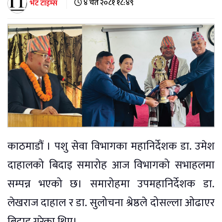
भेट टाइम्स
४ चैत २०८१ १८:४९
काठमाडौं । पशु सेवा विभागका महानिर्देशक डा. उमेश
दाहालको बिदाइ समारोह आज विभागको सभाहलमा
सम्पन्न भएको छ। समारोहमा उपमहानिर्देशक डा.
लेखराज दाहाल र डा. सुलोचना श्रेष्ठले दोसल्ला ओढाएर
बिदाइ गरेका थिए।