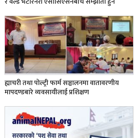
र वर्ल्ड भेटेरिनरी एसोसिएसनबीच सम्झौता हुने
ह्याचरी तथा पोल्ट्री फार्म सञ्चालनमा वातावरणीय
मापदण्डबारे व्यवसायीलाई प्रशिक्षण