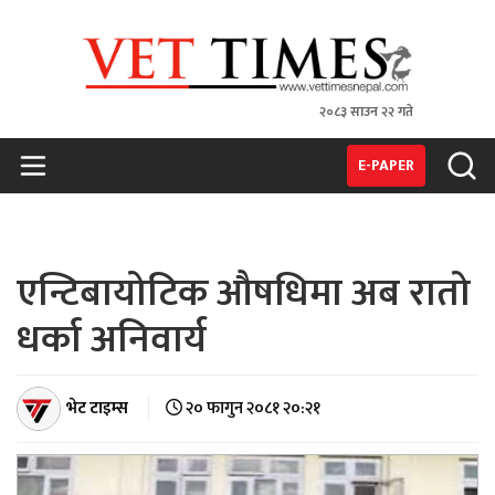
२०८३ साउन २२ गते
VET TIMES
Nepal's 1st Vet Magzine
E-PAPER
एन्टिबायोटिक औषधिमा अब रातो
धर्का अनिवार्य
भेट टाइम्स
२० फागुन २०८१ २०:२१