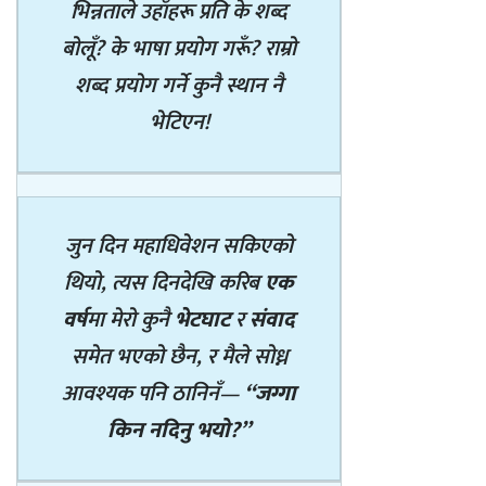
भिन्नताले उहाँहरू प्रति के शब्द
बोलूँ? के भाषा प्रयोग गरूँ? राम्रो
शब्द प्रयोग गर्ने कुनै स्थान नै
भेटिएन!
जुन दिन महाधिवेशन सकिएको
थियो, त्यस दिनदेखि करिब
एक
वर्ष
मा मेरो कुनै
भेटघाट
र
संवाद
समेत भएको छैन, र मैले सोध्न
आवश्यक पनि ठानिनँ—
“जग्गा
किन नदिनु भयो?”