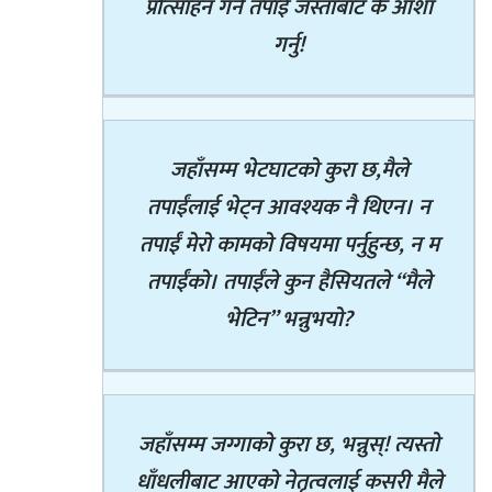
प्रोत्साहन गर्ने तपाईं जस्ताबाट के आशा
गर्नु!
जहाँसम्म भेटघाटको कुरा छ,मैले
तपाईंलाई भेट्न आवश्यक नै थिएन। न
तपाईं मेरो कामको विषयमा पर्नुहुन्छ, न म
तपाईंको। तपाईंले कुन हैसियतले “मैले
भेटिन” भन्नुभयो?
जहाँसम्म जग्गाको कुरा छ, भन्नुस्! त्यस्तो
धाँधलीबाट आएको नेतृत्वलाई कसरी मैले