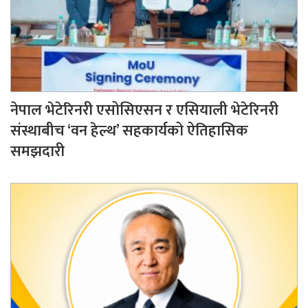
नेपाल भेटेरिनरी एसोसिएसन र एसियाली भेटेरिनरी
संस्थाबीच ‘वन हेल्थ’ सहकार्यको ऐतिहासिक
समझदारी