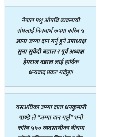
नेपाल पशु औषधि व्यवसायी
संघलाई निःस्वार्थ रूपमा करिब
५
आना
जग्गा दान गर्नु हुने
उपाध्यक्ष
सुना सुवेदी बडाल
र
पूर्व अध्यक्ष
हेमराज बडाल
लाई हार्दिक
धन्यवाद प्रकट गर्दछु!!
यसअघिका जग्गा दाता
धनकुमारी
पाण्डे
ले “जग्गा दान गर्छु” भनी
करिब
५५० व्यवसायी
का बीचमा