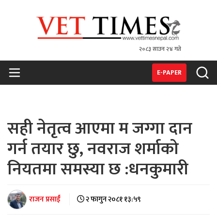
२०८३ साउन २४ गते
VET TIMES
Nepal's 1st Vet Magzine
E-PAPER
सही नेतृत्व आएमा म जग्गा दान
गर्न तयार छु, नवराज शर्माको
नियतमा समस्या छ :धनकुमारी
राजन प्रसाईं
२ फागुन २०८१ १३:५९