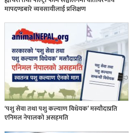
ह्याचरी तथा पोल्ट्री फार्म सञ्चालनमा वातावरणीय
मापदण्डबारे व्यवसायीलाई प्रशिक्षण
‘पशु सेवा तथा पशु कल्याण विधेयक’ मस्यौदाप्रति
एनिमल नेपालको असहमति