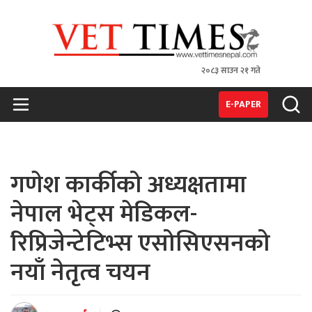
२०८३ साउन २१ गते
VET TIMES
Nepal's 1st Vet Magzine
E-PAPER
गणेश कार्कीको अध्यक्षतामा
नेपाल भेट्स मेडिकल-
रिप्रिजेन्टेटिभ्स एसोसिएसनको
नयाँ नेतृत्व चयन