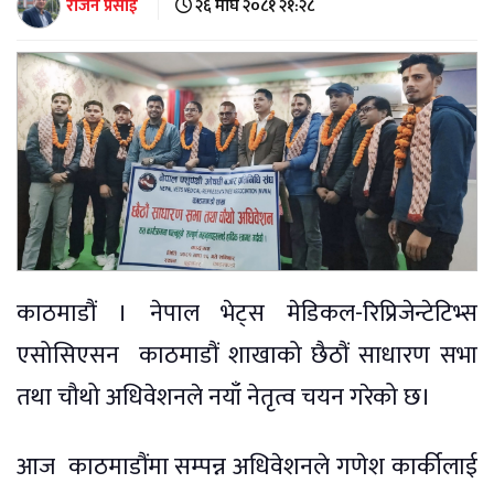
राजन प्रसाईं
२६ माघ २०८१ २१:२८
काठमाडौं । नेपाल भेट्स मेडिकल-रिप्रिजेन्टेटिभ्स
एसोसिएसन काठमाडौं शाखाको छैठौं साधारण सभा
तथा चौथो अधिवेशनले नयाँ नेतृत्व चयन गरेको छ।
आज काठमाडौंमा सम्पन्न अधिवेशनले गणेश कार्कीलाई