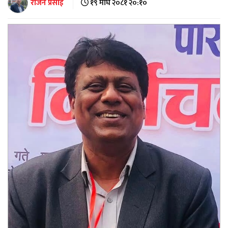
राजन प्रसाईं
१९ माघ २०८१ २०:१०