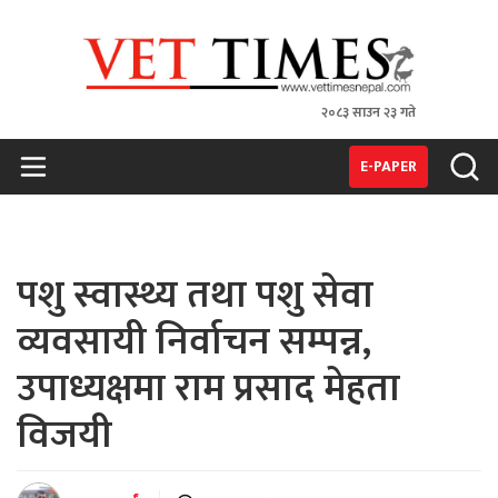
२०८३ साउन २३ गते
VET TIMES
Nepal's 1st Vet Magzine
E-PAPER
पशु स्वास्थ्य तथा पशु सेवा
व्यवसायी निर्वाचन सम्पन्न,
उपाध्यक्षमा राम प्रसाद मेहता
विजयी