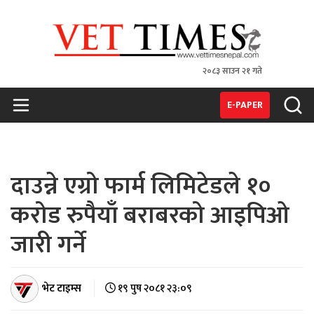
२०८३ साउन २१ गते
VET TIMES
Nepal's 1st Vet Magzine
E-PAPER
दाउन्ने एग्रो फार्म लिमिटेडले १०
करोड रुपैयाँ बराबरको आइपिओ
जारी गर्ने
भेट टाइम्स
१९ पुष २०८१ २३:०९