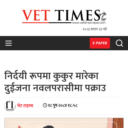
२०८३ साउन २३ गते
VET TIMES
Nepal's 1st Vet Magzine
E-PAPER
निर्दयी रूपमा कुकुर मारेका
दुईजना नवलपरासीमा पक्राउ
भेट टाइम्स
१८ पुष २०८१ १८:५८