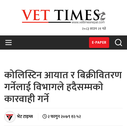
२०८३ साउन २१ गते
VET TIMES
Nepal's 1st Vet Magzine
E-PAPER
कोलिस्टिन आयात र बिक्रीवितरण
गर्नेलाई विभागले हदैसम्मकाे
कारवाही गर्ने
भेट टाइम्स
२ फागुन २०७९ १२:५२