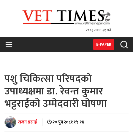
२०८३ साउन २१ गते
VET TIMES
Nepal's 1st Vet Magzine
E-PAPER
पशु चिकित्सा परिषदको
उपाध्यक्षमा डा. रेवन्त कुमार
भट्टराईको उम्मेदवारी घोषणा
राजन प्रसाईं
२० पुष २०८१ १५:१४