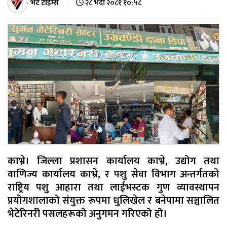
भेट टाइम्स
२८ भदौ २०८१ १०:५८
काभ्रे। जिल्ला प्रशासन कार्यालय काभ्रे, उद्योग तथा
वाणिज्य कार्यालय काभ्रे, र पशु सेवा विभाग अन्तर्गतको
राष्ट्रिय पशु आहारा तथा लाईभस्टक गुण व्यावस्थापन
प्रयोगशालाको संयुक्त रूपमा धुलिखेल र बनेपामा सञ्चालित
भेटेरिनरी पसलहरूको अनुगमन गरिएको हो।