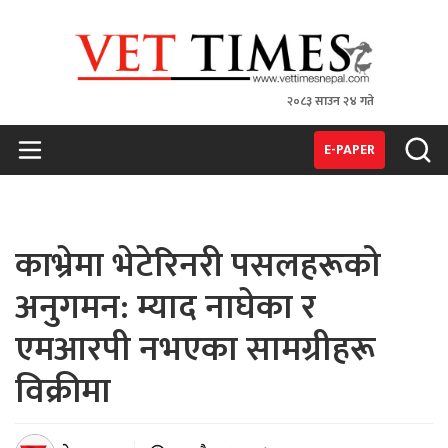
२०८३ साउन २४ गते
VET TIMES
Nepal's 1st Vet Magzine
E-PAPER
काभ्रेमा भेटेरिनरी पसलहरूको
अनुगमन: म्याद नाघेका र
एमआरपी नभएका सामग्रीहरू
विक्रीमा