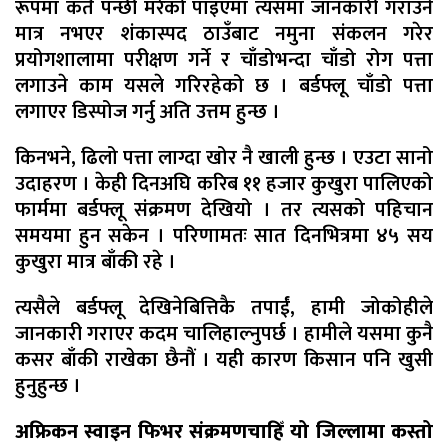
रूपमा कतै पन्छी मरेको पाइएमा त्यसमा जानकारी गराउने
मात्र नभएर शंकास्पद ठाउँबाट नमुना संकलन गरेर
प्रयोगशालामा परीक्षण गर्ने र चाँडोभन्दा चाँडो रोग पत्ता
लगाउने काम यसले गरिरहेको छ । बर्डफ्लू चाँडो पत्ता
लगाएर डिस्पोज गर्नु अति उत्तम हुन्छ ।
किनभने, ढिलो पत्ता लाग्दा खोर नै खाली हुन्छ । एउटा सानो
उदाहरण । केही दिनअघि करिब ११ हजार कुखुरा पालिएको
फार्ममा बर्डफ्लू संक्रमण देखियो । तर त्यसको पहिचान
समयमा हुन सकेन । परिणामतः सात दिनभित्रमा ४५ सय
कुखुरा मात्र बाँकी रहे ।
त्यसैले बर्डफ्लू देखिनेबित्तिकै तपाईं, हामी जोकोहीले
जानकारी गराएर कदम चालिहाल्नुपर्छ । हामीले यसमा कुनै
कसर बाँकी राखेका छैनौं । यही कारण किसान पनि खुसी
हुनुहुन्छ ।
अफ्रिकन स्वाइन फिभर संक्रमणचाहिँ यो जिल्लामा कस्तो