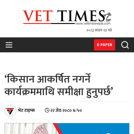
२०८३ साउन २३ गते
VET TIMES
Nepal's 1st Vet Magzine
E-PAPER
‘किसान आकर्षित नगर्ने
कार्यक्रममाथि समीक्षा हुनुपर्छ’
भेट टाइम्स
२२ जेठ २०८० ४:५०