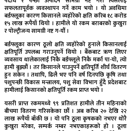
पदार्थ र पन्छी उत्पादन सामग्री नष्ट गरी त्यसलाई
सफलतापूर्वक व्यवस्थापन गर्ने काम भयो । यो अवधिमा
बर्डफ्लूका कारण किसानले व्यहोरेको क्षति करिब १८ करोड
१५ लाख रूपैयाँ थियो । हामीले यो रकम बराबरको कुखुरा
र पोल्ट्रीजन्य सामग्री नष्ट ग-यौं ।
बर्डफ्लूका कारण ठूलो क्षति व्यहोरेको हुनाले किसानलाई
क्षतिपूर्ति उपलब्ध गराउनुपर्ने थियो । बैंकबाट ऋण लिएर
व्यवसाय थालेकालाई निकै बर्डफ्लूले निकै मर्का पा-यो, त्यो
हामी बुझ्छौं । तर किसानले पाउनुपर्ने क्षतिपूर्ति शीर्घ वितरण
हुन सकेन । तथापि, ढिलै भए पनि वर्ष दिनपछि कृषि तथा
पशुपन्छी विकास मन्त्रालय, पशु सेवा विभाग हुँदै प्रदेशबाट
हामीलाई किसानको क्षतिपूर्ति रकम प्राप्त भयो ।
यसरी प्राप्त रकममध्ये ९९ प्रतिशत हामीले तीन महिनाको
बीचमा वितरण गरिसकेका छौं । अब करिब २० देखि २२
लाख रूपैयाँ बाँकी छ । यो पनि ठूला कृषकको नभएर थोरै
कुखुरा मरेका, सम्पर्क नम्बर नभएकाहरूको हो । ठूला