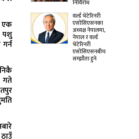
निर्विरोध
वर्ल्ड भेटेरिनरी
ा एक
एसोसिएसनका
अध्यक्ष नेपालमा,
र पशु
नेपाल र वर्ल्ड
गर्न
भेटेरिनरी
एसोसिएसनबीच
सम्झौता हुने
निकै
 गते
तपुर
नुमति
नबारे
ठाउँ