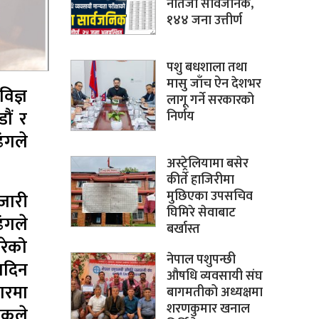
नतिजा सार्वजनिक,
१४४ जना उत्तीर्ण
पशु बधशाला तथा
मासु जाँच ऐन देशभर
िज्ञ
लागू गर्ने सरकारको
ौं र
निर्णय
ढंगले
अस्ट्रेलियामा बसेर
कीर्ते हाजिरीमा
मुछिएका उपसचिव
जारी
घिमिरे सेवाबाट
ंगले
बर्खास्त
रेको
नेपाल पशुपन्छी
 नदिन
औषधि व्यवसायी संघ
ारमा
बागमतीको अध्यक्षमा
शरणकुमार खनाल
सकले