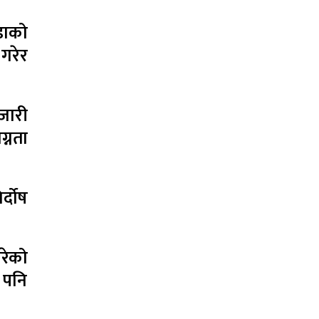
ंडाको
 गरेर
 जारी
ग्नता
्दोष
रेको
 पनि