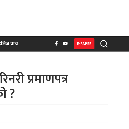
िजिज वाच
E-PAPER
िनरी प्रमाणपत्र
ो ?