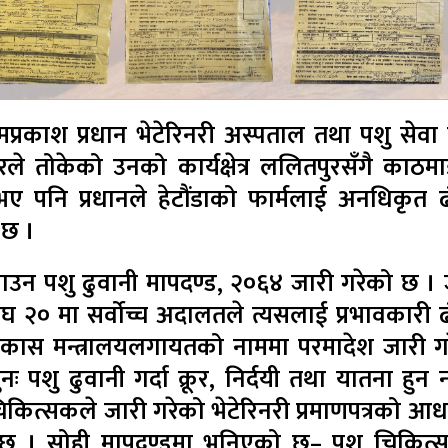
प्रकाश प्रधान भेटेरिनरी अस्पताल तथा पशु सेवा व
रले तोकेको उनको कार्यक्षेत्र ललितपुरसँगै काठमाड
त्र भए पनि प्रधानले हेटौंडाको फार्मलाई अनधिकृत 
 छ ।
ाउन पशु ढुवानी मापदण्ड, २०६४ जारी गरेको छ । 
 २० मा सर्वोच्च अदालतले त्यसलाई प्रभावकारी ढ
 विकास मन्त्रालयलगायतको नाममा परमादेश जारी ग
नः पशु ढुवानी गर्दा क्रूर, निर्दयी तथा यातना हुन
चिकित्सकले जारी गरेको भेटेरिनरी प्रमाणपत्रको आध
रावधान छ । सोही मापदण्डमा भनिएको छ– पशु चिकित्