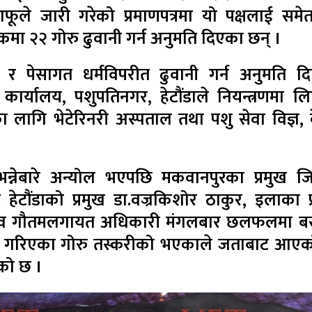
आफूले जारी गरेको प्रमाणपत्रमा यो पक्षलाई समेत 
कमा २२ गोरु ढुवानी गर्न अनुमति दिएका छन् ।
४ र पेसागत धर्मविपरीत ढुवानी गर्न अनुमति द
कार्यालय, पशुपतिनगर, हेटौंडाले नियन्त्रणमा ल
गि भेटेरिनरी अस्पताल तथा पशु सेवा विज्ञ, केन
 भन्नेबारे अन्योल भएपछि मकवानपुरका प्रमुख जि
्द्र हेटौंडाको प्रमुख डा.वज्रकिशोर ठाकुर, इलाका प
मदेव गौतमलगायत अधिकारी मंगलबार छलफलमा ब
ढुवानी गरिएका गोरु तस्करीको भएकाले जताबाट आएक
ुखको छ ।