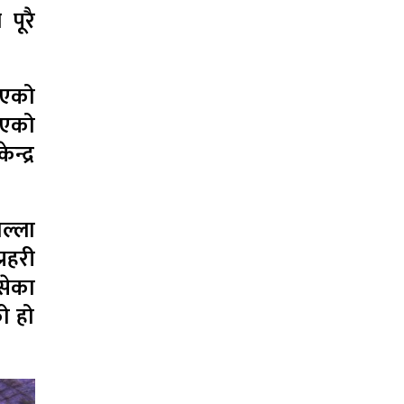
पूरै
िएको
िएको
्द्र
ल्ला
्रहरी
सेका
ो हो