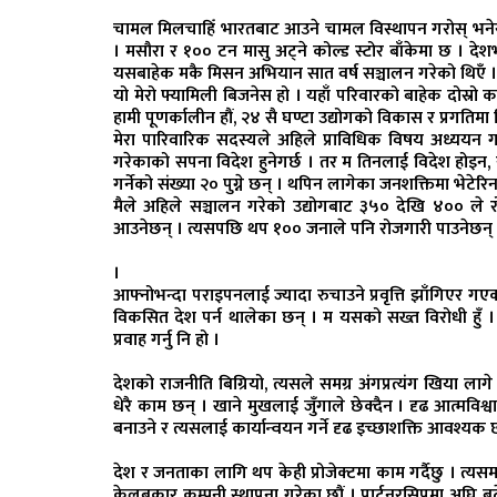
चामल मिलचाहिँ भारतबाट आउने चामल विस्थापन गरोस् भनेर सञ
। मसौरा र १०० टन मासु अट्ने कोल्ड स्टोर बाँकेमा छ । देशभर
यसबाहेक मकै मिसन अभियान सात वर्ष सञ्चालन गरेको थिएँ ।
यो मेरो फ्यामिली बिजनेस हो । यहाँ परिवारको बाहेक दोस्रो 
हामी पूणर्कालीन हौं, २४ सै घण्टा उद्योगको विकास र प्रगतिमा 
मेरा पारिवारिक सदस्यले अहिले प्राविधिक विषय अध्ययन ग
गरेकाको सपना विदेश हुनेगर्छ । तर म तिनलाई विदेश होइन, यह
गर्नेको संख्या २० पुग्ने छन् । थपिन लागेका जनशक्तिमा भेट
मैले अहिले सञ्चालन गरेको उद्योगबाट ३५० देखि ४०० ले रो
आउनेछन् । त्यसपछि थप १०० जनाले पनि रोजगारी पाउनेछन्
।
आफ्नोभन्दा पराइपनलाई ज्यादा रुचाउने प्रवृत्ति झाँगिएर 
विकसित देश पर्न थालेका छन् । म यसको सख्त विरोधी हुँ । मै
प्रवाह गर्नु नि हो ।
देशको राजनीति बिग्रियो, त्यसले समग्र अंगप्रत्यंग खिया लागे
धेरै काम छन् । खाने मुखलाई जुँगाले छेक्दैन । दृढ आत्मविश्
बनाउने र त्यसलाई कार्यान्वयन गर्ने दृढ इच्छाशक्ति आवश्यक 
देश र जनताका लागि थप केही प्रोजेक्टमा काम गर्दैछु । त्यस
केलबकार कम्पनी स्थापना गरेका छौं । पार्टनरसिपमा अघि बढेको