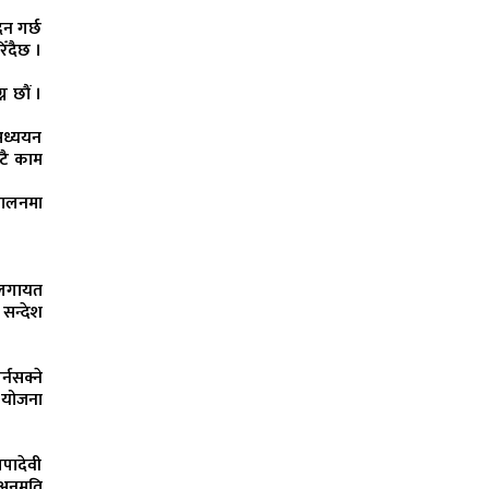
दन गर्छ
िँदैछ ।
न छौं ।
अध्ययन
ाटै काम
चालनमा
यतलगायत
 सन्देश
्नसक्ने
, योजना
लपादेवी
 अनुमति