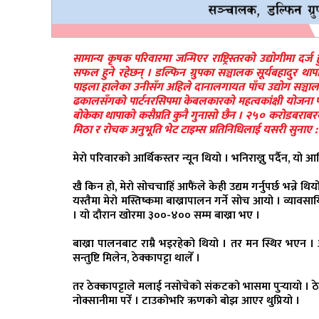
सामान्य कृषक परिवारमा जन्मिएर राष्ट्रिस्तरको उद्योगीमा द
सफल हुने रहेछन् । डल्फिन ग्रुपका सञ्चालक सूर्यबहादुर थ
पाइला हालेका उनीसँग अहिले दानालगायत पाँच उद्योग सञ्चालनम
ढकालसँगको पार्टनरसिपमा केबलकारको महत्वकांक्षी योजना पनि
बोकेका थापाको कसैप्रति कुनै गुनासो छैन । २५० करोडबराबर
मिठा र रोचक अनुभूति भेट टाइम्स प्रतिनिधिलाई यसरी सुनाए :
मेरो परिवारको आर्थिकस्तर न्यून थियो । भनिराख्नु पर्दैन, यो
खै किन हो, मेरो सोचचाहिँ आफैंले केही उद्यम गर्नुपर्छ भन्ने थिय
यस्तैमा मेरो मस्तिष्कमा बाख्रापालन गर्ने सोच आयो । व्यावस
। यो दौरान खोरमा ३००-४०० सम्म बाख्रा भए ।
बाख्रा पालनबाट राम्रै भइरहेको थियो । तर मन स्थिर भएन 
सन्तुष्टि मिलेन, ठेक्कापट्टा थालेँ ।
तर ठेक्कापट्टाले मलाई नसोचेको संकटको भासमा पुर्‍यायो । ठेक
नोक्सानीमा परेँ । टाउकोभरि ऋणको बोझ आएर थुप्रियो ।