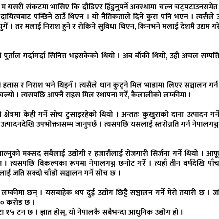
 म यसरी संकटमा भासिए कि दौडिएर हिँडुनुपर्ने अवस्थामा चल्न चट्पटाउनसमेत
त्वबाट पन्छिने ठाउँ थिएन । यो नैतिकताले दिने कुरा पनि भएन । त्यसैले उ
गेँ । तर मलाई निराश हुने र रोकिने सुविधा थिएन, किनभने मलाई देशमै उद्यम गर
ी पुर्ताल गर्दागर्दा सिनित्त भइसकेको थियो । अब बाँकी थियो, उही अचल सम्पत्ति
स र निराश भने थिइनँ । त्यसैले धान कुट्ने मिल भाडामा लिएर सञ्चालन गर्न 
ष चल्यो । त्यसपछि आफ्नै राइस मिल स्थापना गरेँ, कैलालीको लम्कीमा ।
्रमा केही गर्ने सोच टुसाइरहेको थियो । अन्ततः कुखुराको दाना उत्पादन गर्ने
 उत्पादनदेखि उपभोक्तासम्म जानुपर्छ । त्यसपछि यसलाई स्तरोन्नति गर्न नेपालगञ्ज
 थाल्नुको मक्सद सबैलाई उद्योगी र हजारौंलाई रोजगारी सिर्जना गर्ने थियो । आ
 । त्यसपछि विकल्पका रूपमा नेपालगञ्ज छनोट गरेँ । त्यहाँ तीन वर्षदेखि पाँच
सलाई जति सक्दो चाँडो सञ्चालन गर्ने सोच छ ।
ग लम्कीमा छन् । यसबाहेक थप दुई उद्योग छिट्टै सञ्चालन गर्ने मेरो तयारी छ । 
५० करोड छ ।
्टा १५ टन छ । ज्ञात होस्, यो नेपालकै सबैभन्दा आधुनिक उद्योग हो ।