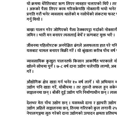
यो क्रममा धेरैतिरबाट ऋण लिएर व्यवहार चलाएको थिएँ । तर
। अरूको पैसा लिएर काम गरिसकेपछि नोक्सानी भयो भनेर दायि
प्रगति गरौं भनेर व्यवसाय थालेको म नसोचेको संकटमा फस्ट पु
गर्नु थियो ।
बाख्रा पालन गरेर जोगिएको पैसा ठेक्कापट्टा गर्दाको नोक्सान
जमिन । भारी मन बनाएर त्यसलाई बेचेँ र ऋणबाट मुक्त भएँ ।
जीवनमा पहिलोपटक अनपेक्षित ढंगले असफलता हात परे पनि हता
यसबाट चामल बनाएर बिक्री गरेँ । यो श्रृंखला करिब पाँच वर्
व्यावसायिक कुखुरा पालनतर्फ किसान आकर्षित भएकाले यो क्षेत
खोल्ने सोचमा पुगेँ । ७-८ वर्ष दाना उद्योग चलेपछि लाग्यो, अब
गरेँ ।
औद्योगिक क्षेत्र खडा गर्न भनेर १० वर्ष लागेँ । यो अभियान
उद्योग पनि खडा गरेँ, योबीचमा । तर तुरुन्तै सफल हुन सकेन
सञ्चालनमा छन् । बाँकी दुई उद्योग पनि निर्माणाधीन छन् । त्य
देशभर मेरा पाँच उद्योग छन् । यसमध्ये दाना र ह्याचरी उद्यो
उद्योग अहिले सञ्चालनमा छन्, तिनमा गरिएको कुल लगानी २
नेपालगञ्जमा सुरु गरेको दाना उद्योगको उत्पादन क्षमता प्रतिघण