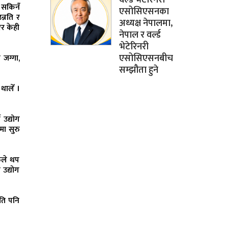
 सकिनँ
एसोसिएसनका
न्नति र
अध्यक्ष नेपालमा,
ेर केही
नेपाल र वर्ल्ड
भेटेरिनरी
एसोसिएसनबीच
 जग्गा,
सम्झौता हुने
थालेँ ।
 उद्योग
मा सुरु
फूले थप
 उद्योग
जति पनि