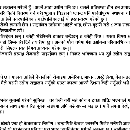
्चालन गरेको हुँ । अर्को आटा उद्योग पनि छ । यसले प्रतिघण्टा तीन टन उत्पा
ि बिक्री वितरण गर्ने गरी भुजा र चिउराको प्लान्ट पनि पार्वतीपुरमा स्थापना गर
 अहिले नगरपालिका र गाउँपालिकालाई यो हस्तान्तरण गरेको छु ।
कसैको लगानी छैन । सञ्चालित उद्योगमा अहिले भाइ, छोरा-बुहारी गरी ८ जना संलग्
क्रियाशील छौं ।
रिरहेका छन् । कोही भेटेरिनरी डाक्टर बन्दैछन् त कोही सिए । यस्ता विषय 
ी जिम्मेवारी दिने तयारीमा छु । अबको पाँच वर्षमा मेरा उद्योगमा परिवारभित्रब
ेरिनरी, सिएलगायत विषय अध्ययन गरेका छन् ।
जगारी प्रत्यक्ष रोजगारी पाइरहेका छन् । निकट भविष्यमा थप दुई उद्योग सञ्
गएको छ । फलतः अहिले नेपालीको रोजाइमा अमेरिका, जापान, अस्ट्रेलिया, बेला
ले यसरी उद्योग सञ्चालन गर्नुको एउटा कारण आफ्नै देशमा केही गर्नुपर्छ भन्ने
 भनेर गुनासो गरेको सुनिन्छ । तर केही गरौं भन्ने सोच र इच्छा शक्ति भएकाले गर
वासका साथ इमान्दारितापूर्वक लक्ष्यमा अघि बढे सफल भइन्छ । मात्रै सपना देख्ने
छ ।
मध्येको एक हो केबलकार निर्माण । चन्द्रागिरि केबल कारसँग मिलेर गर्नेगरी जा
 यो प्रोजेक्टको प्रक्रिया पूरा भएर क्याबिनेटमा पुगेको अवस्था छ । त्यहाँबाट