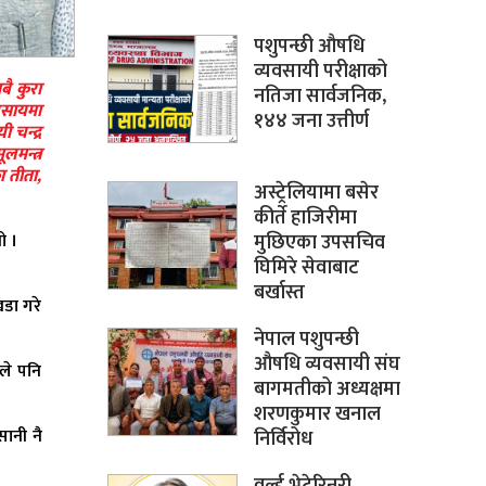
पशुपन्छी औषधि
व्यवसायी परीक्षाको
बै कुरा
नतिजा सार्वजनिक,
यवसायमा
१४४ जना उत्तीर्ण
 चन्द्र
लमन्त्र
ा तीता,
अस्ट्रेलियामा बसेर
कीर्ते हाजिरीमा
ो ।
मुछिएका उपसचिव
घिमिरे सेवाबाट
बर्खास्त
खडा गरे
नेपाल पशुपन्छी
औषधि व्यवसायी संघ
ले पनि
बागमतीको अध्यक्षमा
शरणकुमार खनाल
सानी नै
निर्विरोध
वर्ल्ड भेटेरिनरी