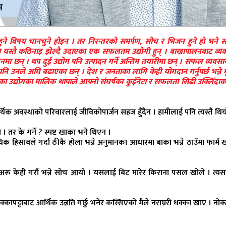
र्ज हुने विषय चानचुने होइन । तर निरन्तरको समर्पण, सोच र भिजन हुने हो भने स
ापा यस्तै कठिनाइ झेल्दै उदाएका एक सफलतम उद्योगी हुन् । बाख्रापालनबाट व्
ा छन् । थप दुई उद्योग पनि उत्पादन गर्ने अन्तिम तयारीमा छन् । सफल व्यवसायी
 उनले अघि बढाएका छन् । देश र जनताका लागि केही योगदान गर्नुपर्छ भन्ने मू
का उद्योगका मालिक थापाले आफ्नो संघर्षका कुइँनेटा र सफलता सिढी उक्लिँदाक
 आर्थिक अवस्थाको परिवारलाई जीविकोपार्जन सहज हुँदैन । हामीलाई पनि त्यस्तै थिय
ो । तर के गर्ने ? स्पष्ट खाका भने थिएन ।
ायिक हिसाबले गर्दा ठीकै होला भन्ने अनुमानका आधारमा बाका भन्ने ठाउँमा फार्म 
। अरू केही गरौं भन्ने सोच आयो । यसलाई बिट मारेर किराना पसल खोले । त्यस
्कापट्टाबाट आर्थिक उन्नति गर्छु भनेर कस्सिएको मैले नराम्ररी धक्का खाए । नोक्