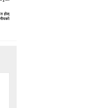
ित होस्
ानीयको