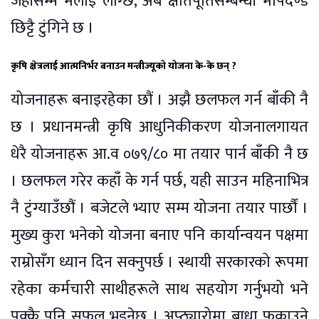
जहाँसम्म मलाई लाग्छ, अब क्षतिपूर्तिसम्बन्धी मापदण्ड
छिट्टै टुंगिने छ ।
कृषि क्षेत्रलाई आत्मनिर्भर बनाउन मन्त्रीज्यूको योजना के-के छन् ?
योजनाहरू बनाइरहेका छौं । अझै छलफल गर्न बाँकी नै
छ । प्रधानमन्त्री कृषि आधुनिकीकरण योजनालगायत
धेरै योजनाहरू आ.व ०७९/८० मा तयार पार्न बाँकी नै छ
। छलफल गरेर कहाँ के गर्न पर्छ, यही साउन महिनाभित्र
नै टुंग्याउँछौं । बजेटले भ्याए सम्म योजना तयार पार्छौं ।
मुख्य कुरा भनेको योजना बनाए पनि कार्यान्वयन पक्षमा
राम्रोसँग ध्यान दिन सक्नुपर्छ । स्थायी सरकारको रूपमा
रहेका कर्मचारी साथीहरूले साथ सहयोग गर्नुभयो भने
पक्कै पनि सफल भइनेछ । अप्ठ्यारोमा बाधा फुकाउने