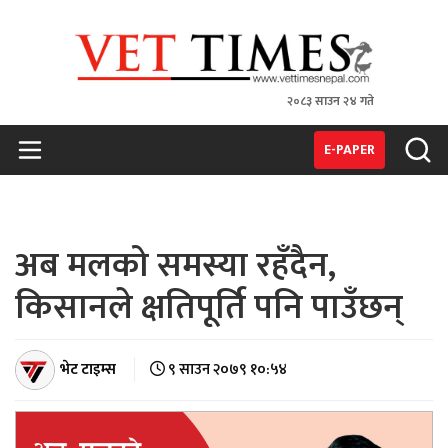
२०८३ साउन २४ गते
VET TIMES
Nepal's 1st Vet Magzine
E-PAPER
अब मलको समस्या रहँदैन,
किसानले क्षतिपूर्ति पनि पाउँछन्
भेट टाइम्स
९ साउन २०७९ १०:५४