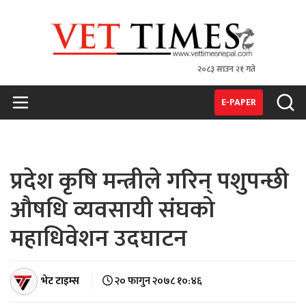
२०८३ साउन २१ गते
VET TIMES
Nepal's 1st Vet Magzine
E-PAPER
प्रदेश कृषि मन्त्रीले गरिन् पशुपन्छी
औषधि व्यवसायी संघको
महाधिवेशन उदघाटन
भेट टाइम्स
२० फागुन २०७८ १०:४६