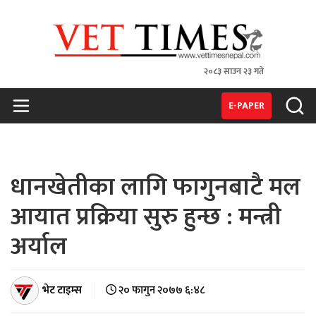
२०८३ साउन २३ गते
VET TIMES
Nepal's 1st Vet Magzine
E-PAPER
धानखेतीका लागि फागुनबाटै मल
आयात प्रक्रिया सुरु हुन्छ : मन्त्री
अर्याल
भेट टाइम्स
२० फागुन २०७७ ६:४८