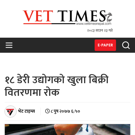
२०८३ साउन २३ गते
VET TIMES
Nepal's 1st Vet Magzine
E-PAPER
१८ डेरी उद्योगको खुला बिक्री
वितरणमा रोक
भेट टाइम्स
८ पुष २०७७ ६:५०