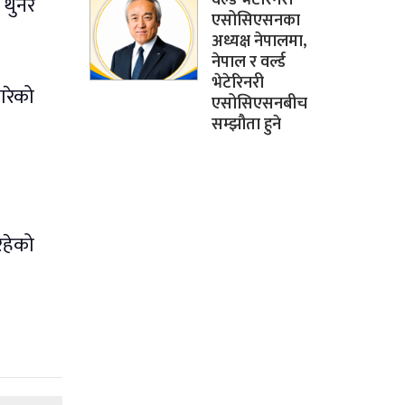
थुनेर
एसोसिएसनका
अध्यक्ष नेपालमा,
नेपाल र वर्ल्ड
भेटेरिनरी
गरेको
एसोसिएसनबीच
सम्झौता हुने
रहेको