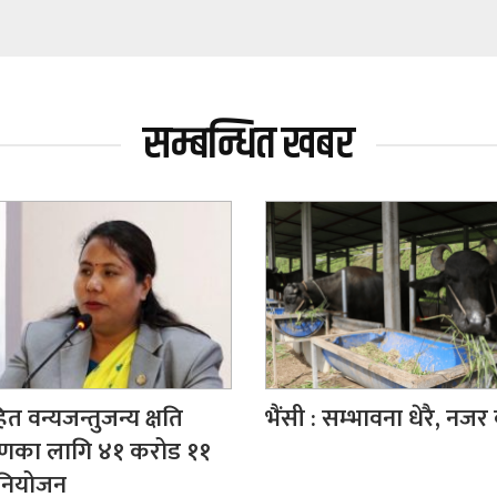
सम्बन्धित खबर
त वन्यजन्तुजन्य क्षति
भैंसी : सम्भावना धेरै, नज
रणका लागि ४१ करोड ११
नियोजन