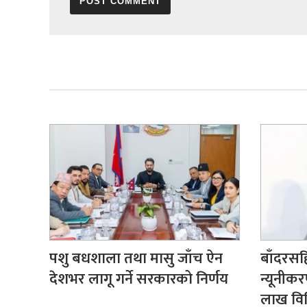
पशु बधशाला तथा मासु जाँच ऐन
बाँदरसहि
देशभर लागू गर्ने सरकारको निर्णय
न्यूनीक
लाख वि