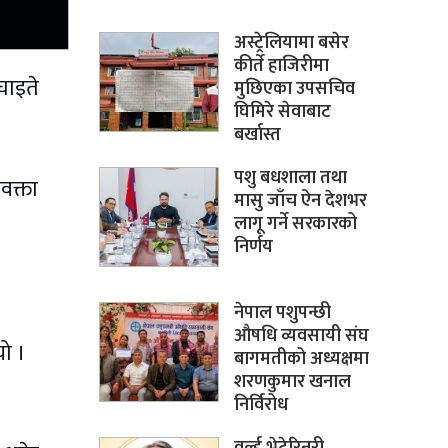
अस्ट्रेलियामा बसेर
कीर्ते हाजिरीमा
घाइते
मुछिएका उपसचिव
घिमिरे सेवाबाट
बर्खास्त
पशु बधशाला तथा
वक्ता
मासु जाँच ऐन देशभर
लागू गर्ने सरकारको
निर्णय
नेपाल पशुपन्छी
औषधि व्यवसायी संघ
यो ।
बागमतीको अध्यक्षमा
शरणकुमार खनाल
निर्विरोध
वर्ल्ड भेटेरिनरी