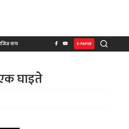
िजिज वाच
E-PAPER
 एक घाइते