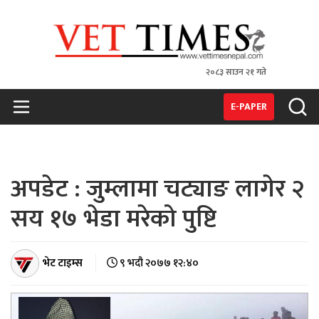
२०८३ साउन २१ गते
VET TIMES
Nepal's 1st Vet Magzine
E-PAPER
अपडेट : जुम्लामा चट्याङ लागेर २
सय १७ भेडा मरेको पुष्टि
भेट टाइम्स
९ भदौ २०७७ १२:४०