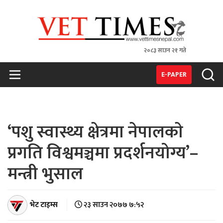
२०८३ साउन २१ गते
VET TIMES
Nepal's 1st Vet Magzine
E-PAPER
‘पशु स्वास्थ्य क्षेत्रमा नेपालकाे
प्रगति विश्वमञ्चमा प्रदर्शनयोग्य’–
मन्त्री भुसाल
भेट टाइम्स
२३ साउन २०७७ ७:५२