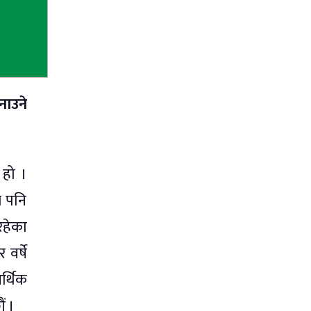
नाउने
 हो ।
े पनि
रहेका
वर्षे
र्थिक
ं ।