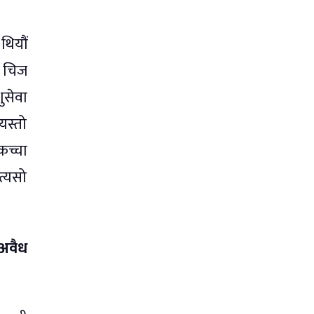
थियौं
े चिज
ुसेवा
यस्तो
कच्चा
त्यसो
 अवैध