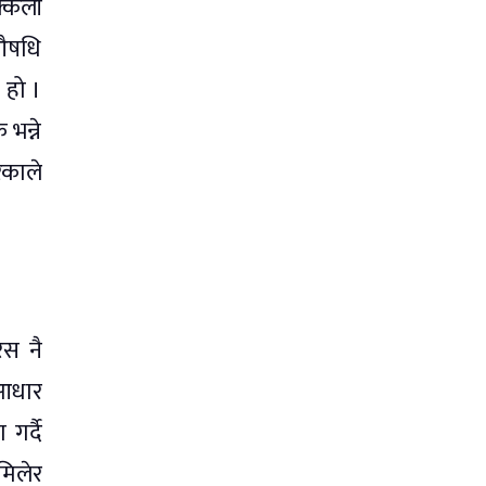
क्कली
 औषधि
 हो ।
भन्ने
िकाले
िस नै
 आधार
गर्दै
मिलेर