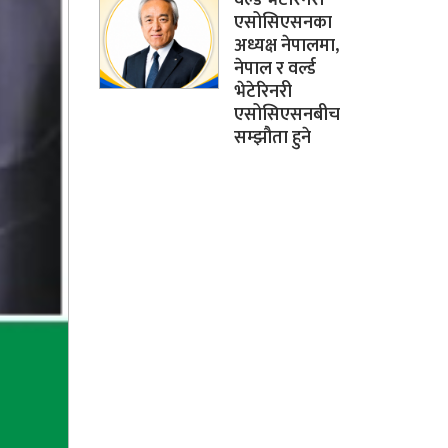
एसोसिएसनका
अध्यक्ष नेपालमा,
नेपाल र वर्ल्ड
भेटेरिनरी
एसोसिएसनबीच
सम्झौता हुने