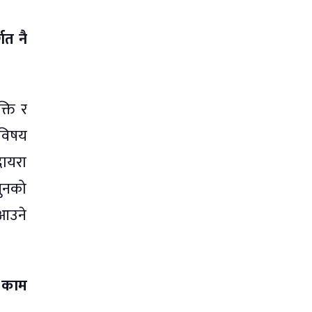
गत नै
्ति र
 विषय
 दायरा
नुनको
 आउने
े काम