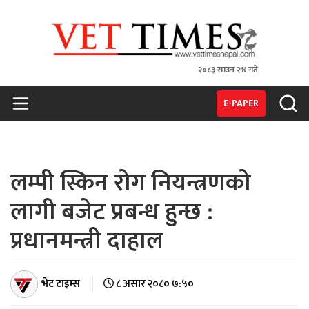
२०८३ साउन २४ गते
VET TIMES
Nepal's 1st Vet Magzine
E-PAPER
लम्पी स्किन रोग नियन्त्रणको
लागी बजेट प्रबन्ध हुन्छ :
प्रधानमन्त्री दाहाल
भेट टाइम्स
८ असार २०८० ७:५०