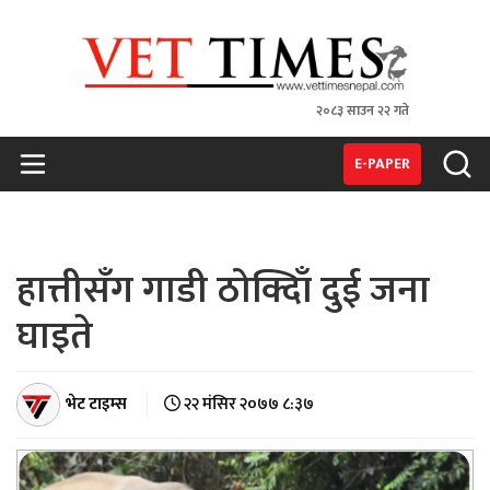
२०८३ साउन २२ गते
VET TIMES
Nepal's 1st Vet Magzine
E-PAPER
हात्तीसँग गाडी ठोक्दिाँ दुई जना
घाइते
भेट टाइम्स
२२ मंसिर २०७७ ८:३७