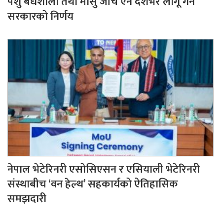
पशु बधशाला तथा मासु जाँच ऐन देशभर लागू गर्ने
सरकारको निर्णय
नेपाल भेटेरिनरी एसोसिएसन र एसियाली भेटेरिनरी
संस्थाबीच ‘वन हेल्थ’ सहकार्यको ऐतिहासिक
समझदारी