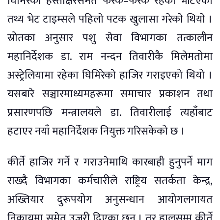
घिमिरेको हस्ताक्षरसमेत फरक–फरक रहेको भेटिएको
तथ्य भेट टाइम्सले पहिलाे पटक खुलासा गरेकाे थियाे ।
स्रोतका अनुसार पशु सेवा विभागका तत्कालीन
महानिर्देशक डा. राम नन्दन तिवारीकै मिलेमतोमा
अस्ट्रेलियामा रहेका घिमिरेकाे हाजिर गराइएको थियो ।
यसबारे सञ्चारमाध्यमहरूमा समाचार प्रकाशन तथा
प्रसारणपछि मन्त्रालयले डा. तिवारीलाई त्यहाँबाट
हटाएर नयाँ महानिर्देशक नियुक्त गरिसकेको छ ।
कीर्ते हाजिर गर्ने र गराउनेमाथि कारबाही हुनुपर्ने माग
राख्दै विभागका कर्मचारीले राष्ट्रिय सतर्कता केन्द्र,
अख्तियार दुरूपयोग अनुसन्धान आयोगलगायत
निकायमा समेत उजुरी दिएका छन् । तर हालसम्म कीर्ते