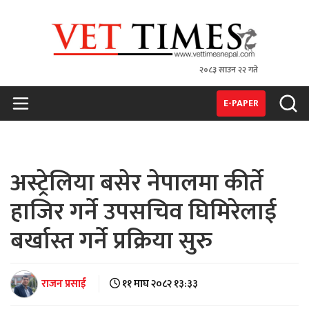
२०८३ साउन २२ गते
VET TIMES
Nepal's 1st Vet Magzine
E-PAPER
अस्ट्रेलिया बसेर नेपालमा कीर्ते
हाजिर गर्ने उपसचिव घिमिरेलाई
बर्खास्त गर्ने प्रक्रिया सुरु
राजन प्रसाईं
११ माघ २०८२ १३:३३