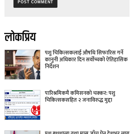
लोकप्रिय
पशु चिकित्सकलाई औषधि सिफारिस गर्ने
कानुनी अधिकार दिन सर्वोच्चको ऐतिहासिक
निर्देशन
पारिश्रमिकमै कमिसनको चक्कर: पशु
चिकित्सकसहित २ जनाविरुद्ध मुद्दा
पशु बधशाला तथा मासु जाँच ऐन देशभर लागू