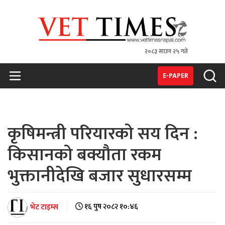
२०८३ साउन २५ गते
VET TIMES
Nepal's 1st Vet Magzine
E-PAPER
कृषिमन्त्री परियारको सय दिन :
किसानको बक्यौता रकम
भुक्तानीदेखि बजार सुधारसम्म
भेट टाइम्स
१६ पुष २०८२ १०:४६