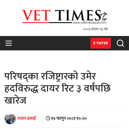
२०८३ साउन २३ गते
VET TIMES
Nepal's 1st Vet Magzine
E-PAPER
परिषद्का रजिष्ट्रारको उमेर
हदविरुद्ध दायर रिट ३ वर्षपछि
खारेज
राजन प्रसाईं
१४ फागुन २०८१ १०:२०