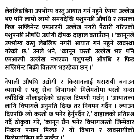
लेबलिङबिना उपभोग्य वस्तु आयात गर्न नहुने ऐनमा उल्लेख
भए पनि लामो लामो समयदेखि पशुपन्छी औषधि र त्यसका
फिड सप्लिमेन्ट एमआरपी उल्लेख नगरी पैठारी गरिएको
पशुपन्छी औषधि उद्योगी दीपक दाहाल बताउँछन् । ‘कानूनले
उपभोग्य वस्तु लेबलिङ नगरी आयात गर्न नहुने व्यवस्था
गरेको छ,’ उनले भने, ‘कानून यस्तो उल्लेख भए पनि
एमआरपी उल्लेख नभएका पशुपन्छी औषधि र फिड
सप्लिमेन्ट बिक्री वितरण भइरहेका छन् ।’
नेपाली औषधि उद्योगी र किसानलाई धराशयी बनाउन
व्यसायी र पशु सेवा विभागको मिलेमतोमा यस्तो धन्दा
वर्षौंदेखि मौलाइरहेको दाहाल टिप्पणी गर्छन् । ‘आयातका
लागि विभागले अनुमति दिन्छ तर नियमन गर्दैन । ल्याउन
दिएपछि त्यो कस्तो छ भनेर हेर्नुपर्दैन ?,’ दाहालको प्रतिप्रश्न
गर्दै ठोकुवा गरे, ‘कानून छैन भनेर विभागजस्तो जिम्मेवार
निकाय पन्छन मिल्छ ? यो विभाग र व्यवसायीको
मिलेमतोबिना हुनै सक्दैन ।’