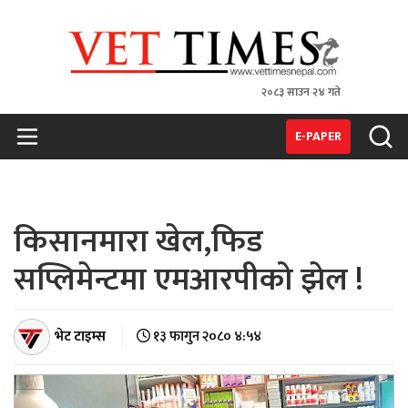
२०८३ साउन २४ गते
VET TIMES
Nepal's 1st Vet Magzine
E-PAPER
किसानमारा खेल,फिड
सप्लिमेन्टमा एमआरपीको झेल !
भेट टाइम्स
१३ फागुन २०८० ४:५४