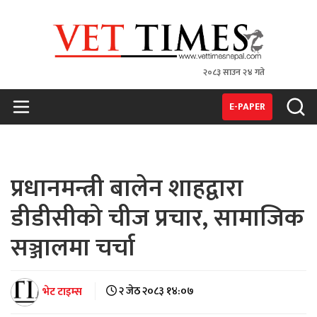
२०८३ साउन २४ गते
VET TIMES
Nepal's 1st Vet Magzine
E-PAPER
प्रधानमन्त्री बालेन शाहद्वारा
डीडीसीको चीज प्रचार, सामाजिक
सञ्जालमा चर्चा
भेट टाइम्स
२ जेठ २०८३ १४:०७