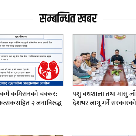
सम्बन्धित खबर
मिकमै कमिसनको चक्कर:
पशु बधशाला तथा मासु जा
ित्सकसहित २ जनाविरुद्ध
देशभर लागू गर्ने सरकारको