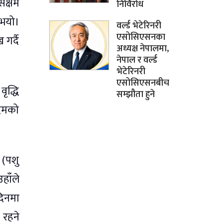
सक्षम
निर्विरोध
ुभयो।
वर्ल्ड भेटेरिनरी
एसोसिएसनका
गर्दै
अध्यक्ष नेपालमा,
नेपाल र वर्ल्ड
भेटेरिनरी
एसोसिएसनबीच
ृद्धि
सम्झौता हुने
कदमको
 (पशु
हाँले
दिनमा
 रहने