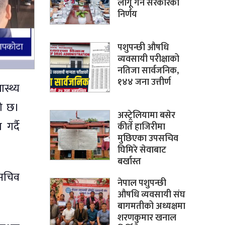
लागू गर्ने सरकारको
निर्णय
पशुपन्छी औषधि
व्यवसायी परीक्षाको
नतिजा सार्वजनिक,
१४४ जना उत्तीर्ण
स्थ्य
को छ।
अस्ट्रेलियामा बसेर
गर्दै
कीर्ते हाजिरीमा
मुछिएका उपसचिव
घिमिरे सेवाबाट
बर्खास्त
 सचिव
नेपाल पशुपन्छी
औषधि व्यवसायी संघ
बागमतीको अध्यक्षमा
शरणकुमार खनाल