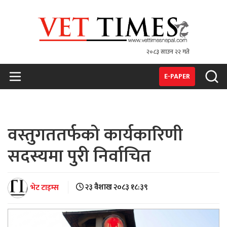
२०८३ साउन २२ गते
VET TIMES
Nepal's 1st Vet Magzine
E-PAPER
वस्तुगततर्फको कार्यकारिणी
सदस्यमा पुरी निर्वाचित
भेट टाइम्स
२३ वैशाख २०८३ १८:३९