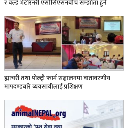
र वर्ल्ड भेटेरिनरी एसोसिएसनबीच सम्झौता हुने
ह्याचरी तथा पोल्ट्री फार्म सञ्चालनमा वातावरणीय
मापदण्डबारे व्यवसायीलाई प्रशिक्षण