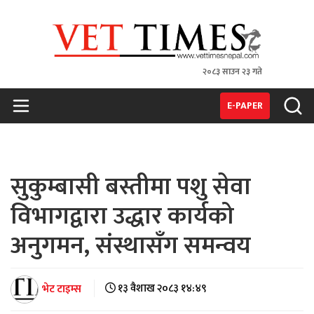
२०८३ साउन २३ गते
VET TIMES
Nepal's 1st Vet Magzine
E-PAPER
सुकुम्बासी बस्तीमा पशु सेवा
विभागद्वारा उद्धार कार्यको
अनुगमन, संस्थासँग समन्वय
भेट टाइम्स
१३ वैशाख २०८३ १४:४९