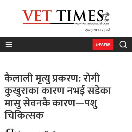
२०८३ साउन २१ गते
VET TIMES
Nepal's 1st Vet Magzine
E-PAPER
कैलाली मृत्यु प्रकरण: रोगी
कुखुराका कारण नभई सडेका
मासु सेवनकै कारण—पशु
चिकित्सक