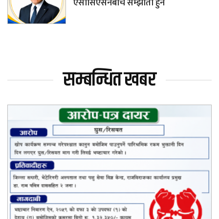
एसोसिएसनबीच सम्झौता हुने
सम्बन्धित खबर