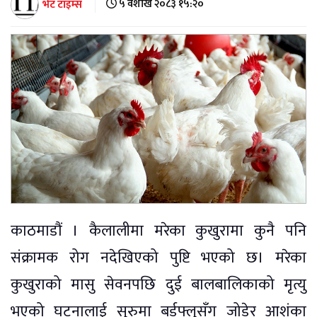
भेट टाइम्स
५ वैशाख २०८३ १५:२०
काठमाडौं । कैलालीमा मरेका कुखुरामा कुनै पनि
संक्रामक रोग नदेखिएको पुष्टि भएको छ। मरेका
कुखुराको मासु सेवनपछि दुई बालबालिकाको मृत्यु
भएको घटनालाई सुरुमा बर्डफ्लुसँग जोडेर आशंका