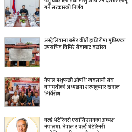
पशु बधशाला तथा मासु जाँच ऐन देशभर लागू
गर्ने सरकारको निर्णय
अस्ट्रेलियामा बसेर कीर्ते हाजिरीमा मुछिएका
उपसचिव घिमिरे सेवाबाट बर्खास्त
नेपाल पशुपन्छी औषधि व्यवसायी संघ
बागमतीको अध्यक्षमा शरणकुमार खनाल
निर्विरोध
वर्ल्ड भेटेरिनरी एसोसिएसनका अध्यक्ष
नेपालमा, नेपाल र वर्ल्ड भेटेरिनरी