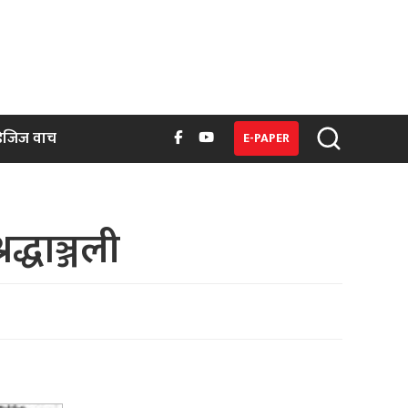
िजिज वाच
E-PAPER
्धाञ्जली