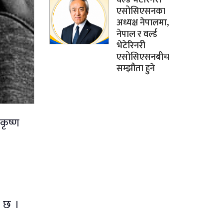
एसोसिएसनका
अध्यक्ष नेपालमा,
नेपाल र वर्ल्ड
भेटेरिनरी
एसोसिएसनबीच
सम्झौता हुने
कृष्ण
ो छ ।