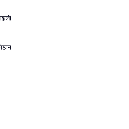
ञ्जली
ष्ठान