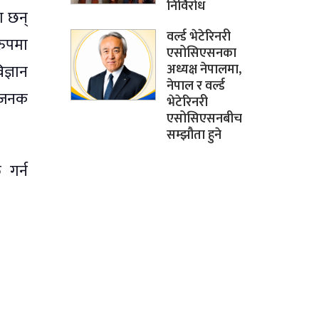
निर्विरोध
ा छन्
वर्ल्ड भेटेरिनरी
रुपमा
एसोसिएसनका
अध्यक्ष नेपालमा,
ज्ञान
नेपाल र वर्ल्ड
तीजनक
भेटेरिनरी
एसोसिएसनबीच
सम्झौता हुने
 गर्न