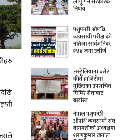
लागू गर्ने सरकारको
निर्णय
पशुपन्छी औषधि
व्यवसायी परीक्षाको
नतिजा सार्वजनिक,
१४४ जना उत्तीर्ण
रीहरु
अस्ट्रेलियामा बसेर
कीर्ते हाजिरीमा
मुछिएका उपसचिव
ादेखि
घिमिरे सेवाबाट
बर्खास्त
ञप्ती
नेपाल पशुपन्छी
औषधि व्यवसायी संघ
बागमतीको अध्यक्षमा
 जसले
शरणकुमार खनाल