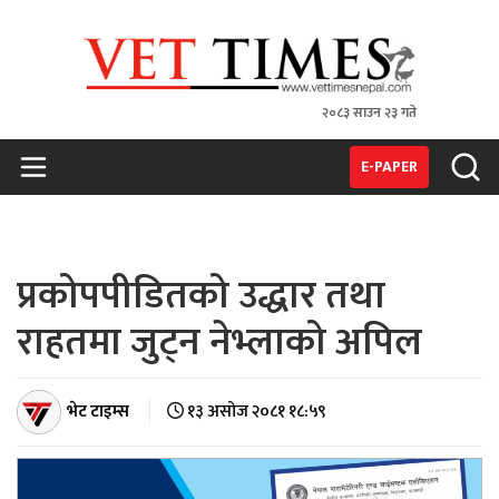
२०८३ साउन २३ गते
VET TIMES
Nepal's 1st Vet Magzine
E-PAPER
प्रकोपपीडितको उद्धार तथा
राहतमा जुट्न नेभ्लाको अपिल
भेट टाइम्स
१३ असोज २०८१ १८:५९