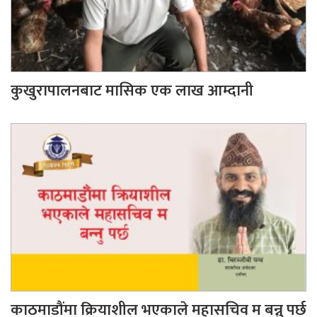
कुखुरापालनबाट मासिक एक लाख आम्दानी
काठमाडौंमा क्रियाशील भएकाले महासचिव म बन्नु पर्छ