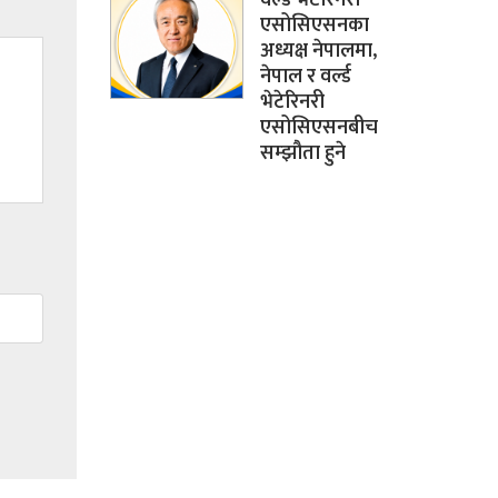
एसोसिएसनका
अध्यक्ष नेपालमा,
नेपाल र वर्ल्ड
भेटेरिनरी
एसोसिएसनबीच
सम्झौता हुने