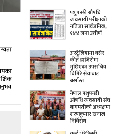
पशुपन्छी औषधि
व्यवसायी परीक्षाको
नतिजा सार्वजनिक,
१४४ जना उत्तीर्ण
।
ग्यता
अस्ट्रेलियामा बसेर
कीर्ते हाजिरीमा
मुछिएका उपसचिव
कायका
घिमिरे सेवाबाट
क्षिक
बर्खास्त
अनुभव
नेपाल पशुपन्छी
औषधि व्यवसायी संघ
बागमतीको अध्यक्षमा
शरणकुमार खनाल
निर्विरोध
वर्ल्ड भेटेरिनरी