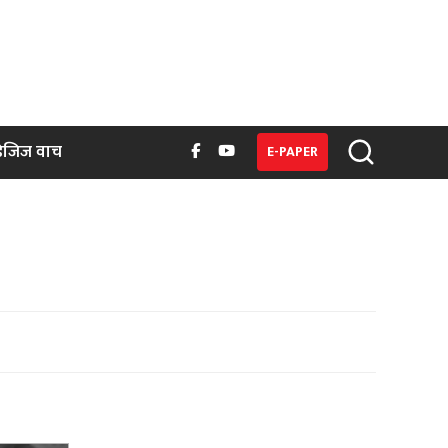
िजिज वाच
E-PAPER