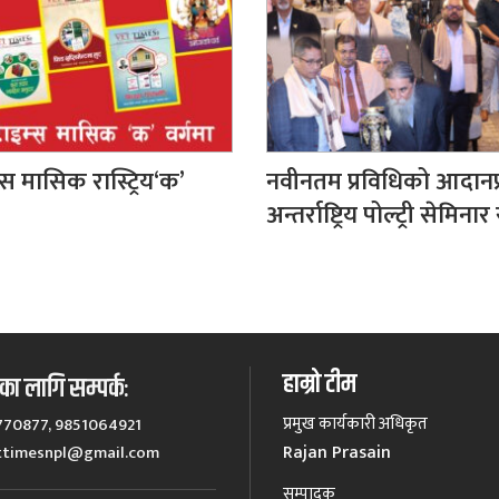
्स मासिक रास्ट्रिय‘क’
नवीनतम प्रविधिको आदानप्
अन्तर्राष्ट्रिय पोल्ट्री सेमिनार 
हाम्रो टीम
ा लागि सम्पर्कः
प्रमुख कार्यकारी अधिकृत
770877, 9851064921
Rajan Prasain
ttimesnpl@gmail.com
सम्पादक